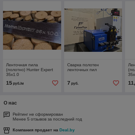
Ленточная пила
Сварка полотен
Лен
(полотно) Hunter Expert
ленточных пил
(по
35x1.0
35x
15
7
11
руб./м
руб.
О нас
Рейтинг не сформирован
Менее 5 отзывов за последний год
Компания продает на
Deal.by