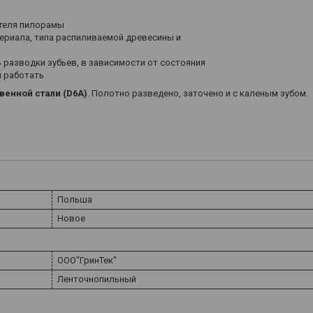
ителя пилорамы
териала, типа распиливаемой древесины и
 разводки зубьев, в зависимости от состояния
й работать
енной стали (D6A)
. Полотно разведено, заточено и с каленым зубом.
Польша
Новое
ООО"ГринТек"
Ленточнопильный