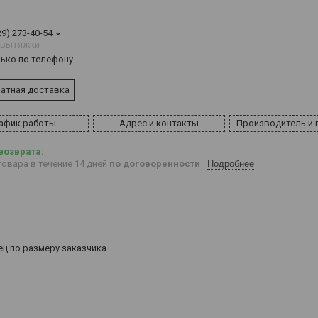
29) 273-40-54
 вытяжки
лько по телефону
атная доставка
афик работы
Адрес и контакты
Производитель и 
овара в течение 14 дней
по договоренности
Подробнее
ц по размеру заказчика.