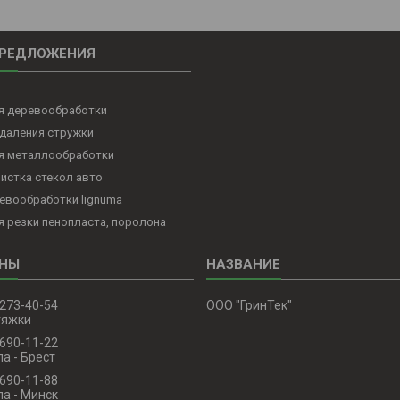
ПРЕДЛОЖЕНИЯ
ля деревообработки
даления стружки
ля металлообработки
чистка стекол авто
евообработки lignuma
я резки пенопласта, поролона
 273-40-54
ООО "ГринТек"
тяжки
 690-11-22
а - Брест
 690-11-88
а - Минск