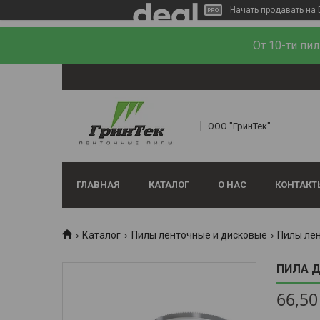
Начать продавать на 
От 10-ти пи
ООО "ГринТек"
ГЛАВНАЯ
КАТАЛОГ
О НАС
КОНТАКТ
Каталог
Пилы ленточные и дисковые
Пилы ле
ПИЛА Д
66,50