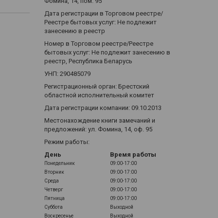
Фомина, 14, пом. 95
Дата регистрации в Торговом реестре/
Реестре бытовых услуг: Не подлежит
занесению в реестр
Номер в Торговом реестре/Реестре
бытовых услуг: Не подлежит занесению в
реестр, Республика Беларусь
УНП: 290485079
Регистрационный орган: Брестский
областной исполнительный комитет
Дата регистрации компании: 09.10.2013
Местонахождение книги замечаний и
предложений: ул. Фомина, 14, оф. 95
Режим работы:
День
Время работы
Понедельник
09:00-17:00
Вторник
09:00-17:00
Среда
09:00-17:00
Четверг
09:00-17:00
Пятница
09:00-17:00
Суббота
Выходной
Воскресенье
Выходной