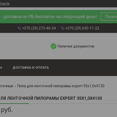
Deal.by
л - доставка по РБ бесплатно на следующий день!
Получ
+375 (29) 273-40-54
+375 (29) 690-11-22
Наличие документов
Ы
ДОСТАВКА И ОПЛАТА
нточные
Пила для ленточной пилорамы expert 35х1,0х4130
ЛЯ ЛЕНТОЧНОЙ ПИЛОРАМЫ EXPERT 35Х1,0Х4130
руб.