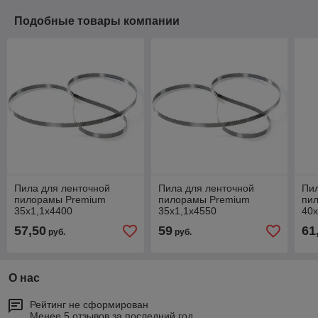
Подобные товары компании
Пила для ленточной
Пила для ленточной
Пил
пилорамы Premium
пилорамы Premium
пи
35х1,1х4400
35х1,1х4550
40х
57,50
59
61
руб.
руб.
О нас
Рейтинг не сформирован
Менее 5 отзывов за последний год