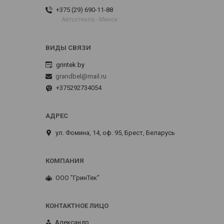
+375 (29) 690-11-88
Автостекла - Минск
grintek.by
grandbel@mail.ru
+375292734054
ул. Фомина, 14, оф. 95, Брест, Беларусь
ООО "ГринТек"
Александр