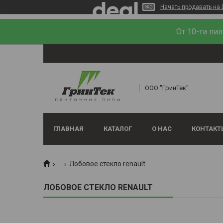
Начать продавать на 
От 10-ти пи
ООО "ГринТек"
ГЛАВНАЯ
КАТАЛОГ
О НАС
КОНТАКТ
...
Лобовое стекло renault
ЛОБОВОЕ СТЕКЛО RENAULT