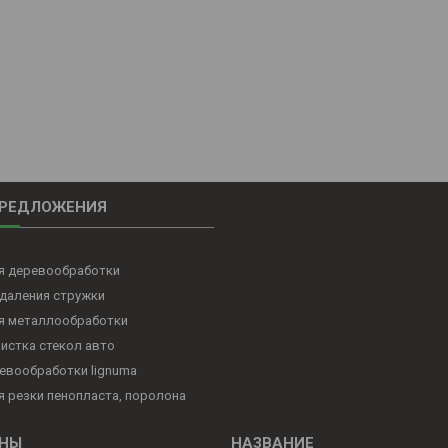
ПРЕДЛОЖЕНИЯ
ля деревообработки
даления стружки
ля металлообработки
чистка стекол авто
евообработки lignuma
я резки пенопласта, поролона